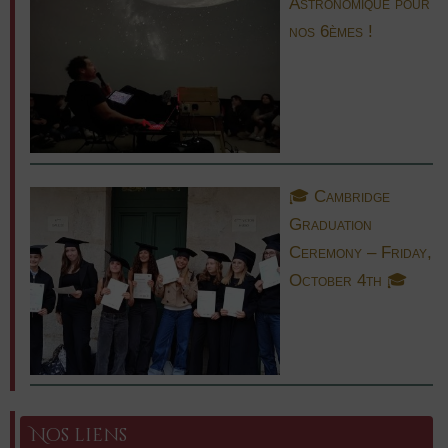
Astronomique pour
nos 6èmes !
🎓 Cambridge
Graduation
Ceremony – Friday,
October 4th 🎓
Nos liens